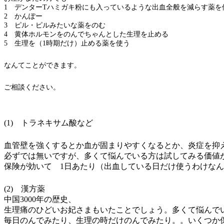
1 デンターTハミガキ粉にも入っているような出血全般を減らす薬を
2 かんぽー
3 ピル・ピルみたいな薬をのむ
4 黄体ホルモンをのんでちゃんとした生理を止める
5 生理を（1時期だけ）止める薬を使う
なんてことができます。
ご相談ください。
(1) トラネキサム酸など
血管壁を強くするとか血が固まりやすくなるとか、炎症を抑
必ずでは無いですが、多くて悩んでいる方は試してみる価値
保険が効いて 1日あたり（出血している日だけ使うわけなん
(2) 漢方薬
中国3000年の歴史、
生理痛のひどいお妃さまもいたことでしょう。多くて悩んで
毎日のんでみたり、生理の時だけのんでみたり。。いくつか