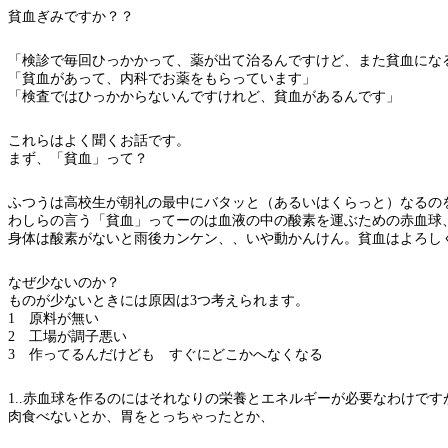
貧血ぎみですか？？
「検診で毎回ひっかかって、薬が出て治るんですけど、また貧血にな
「貧血があって、内科でお薬をもらっています」
「検査ではひっかからないんですけれど、貧血があるんです」
これらはよく聞くお話です。
まず、「貧血」って？
ふつうは高校生が朝礼の最中にバタッと（あるいはくらっと）なるの
わしらの言う「貧血」ってーのは血液の中の酸素を運ぶための赤血球
身体は酸素がないと雨後カンケン、、いや動かんけん。貧血はよろし
なぜ少ないのか？
ものが少ないときには原因は3つ考えられます。
1 原料が無い
2 工場が調子悪い
3 作ってるんだけども すぐにどこかへなくなる
1..赤血球を作るのにはそれなりの栄養とエネルギーが必要なわけで
肉食べないとか、胃をとっちゃったとか、