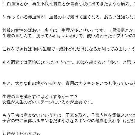
2..白血病とか、再生不良性貧血とか青春小説に出てきたような病気
3..作っている赤血球が、血管の中で溶けて無くなる、あるいは知ら
妙齢の女性のばあい、多くは「生理が多いせい」です。（胃潰瘍とか
生理の量なんて、測ってみればいいわけで、使い終わったナプキンの
これをできれば1回の生理で、総計どれだけになるか測ってみましょ
ある調査では平均65gだったそうです。100gを越えると「多い」と
あと、大きな血の塊がでるとか、夜用のナプキンをいつも使っている
生理の量を減らすにはどうするかって？
女性が人生のどのステージにいるかが重要です。
もう子供は産まないという方は 子宮を取る、子宮内膜を電気メスで
子宮の中に黄体ホルモンをだす小さなスポンジの器具を入れる（ただ
お産がまだの方でも