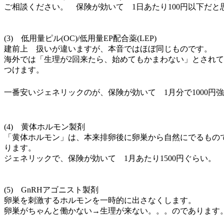
ご相談ください。 保険が効いて 1日あたり100円以下だと
(3) 低用量ピル(OC)/低用量EP配合薬(LEP)
建前上 扱いが違いますが、本音ではほぼ同じものです。
海外では「生理が2回来たら、始めてもかまわない」とされ
つけます。
一番安いジェネリックのが、保険が効いて 1月分で1000円
(4) 黄体ホルモン製剤
「黄体ホルモン」は、本来排卵後に卵巣から自然にでるもの
ります。
ジェネリックで、保険が効いて 1月あたり1500円ぐらい。
(5) GnRHアゴニスト製剤
卵巣を刺激するホルモンを一時的に出さなくします。
卵巣がちゃんと働かない→生理が来ない。。。のであります